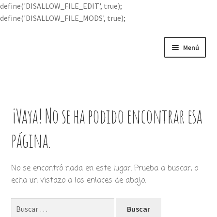
define('DISALLOW_FILE_EDIT', true);
define('DISALLOW_FILE_MODS', true);
Ir
Ir
Menú
a
al
la
contenido
Portada
navegación
Expandi
Buscar por
el
¡Vaya! No se ha podido encontrar esa
menú
Quién soy
hijo
página.
Contácteme
No se encontró nada en este lugar. Prueba a buscar, o
echa un vistazo a los enlaces de abajo.
Buscar: