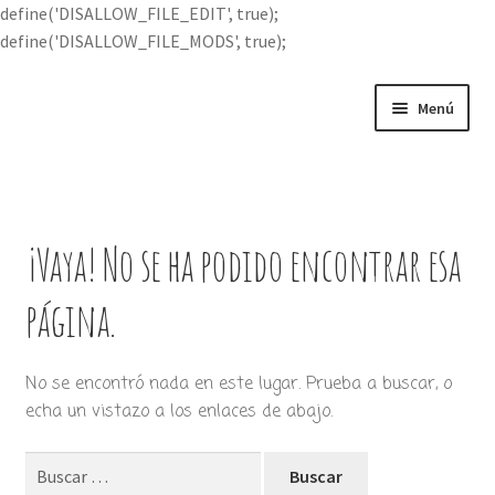
define('DISALLOW_FILE_EDIT', true);
define('DISALLOW_FILE_MODS', true);
Ir
Ir
Menú
a
al
la
contenido
Portada
navegación
Expandi
Buscar por
el
¡Vaya! No se ha podido encontrar esa
menú
Quién soy
hijo
página.
Contácteme
No se encontró nada en este lugar. Prueba a buscar, o
echa un vistazo a los enlaces de abajo.
Buscar: