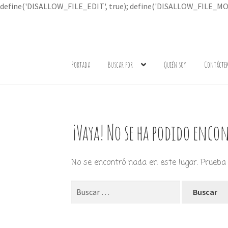
define('DISALLOW_FILE_EDIT', true); define('DISALLOW_FILE_MOD
Ir
Ir
a
al
Portada
Buscar por
Quién soy
Contácte
la
contenido
navegación
¡Vaya! No se ha podido encon
No se encontró nada en este lugar. Prueba 
Buscar: