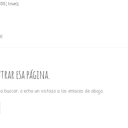
S', true);
me
trar esa página.
a buscar, o echa un vistazo a los enlaces de abajo.