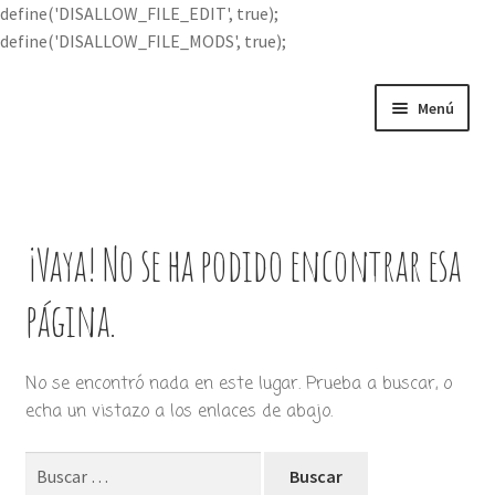
define('DISALLOW_FILE_EDIT', true);
define('DISALLOW_FILE_MODS', true);
Ir
Ir
Menú
a
al
la
contenido
Portada
navegación
Expandi
Buscar por
el
¡Vaya! No se ha podido encontrar esa
menú
Quién soy
hijo
página.
Contácteme
No se encontró nada en este lugar. Prueba a buscar, o
echa un vistazo a los enlaces de abajo.
Buscar: