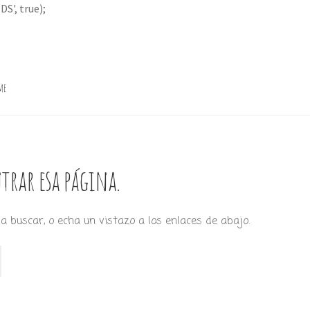
S', true);
me
trar esa página.
a buscar, o echa un vistazo a los enlaces de abajo.