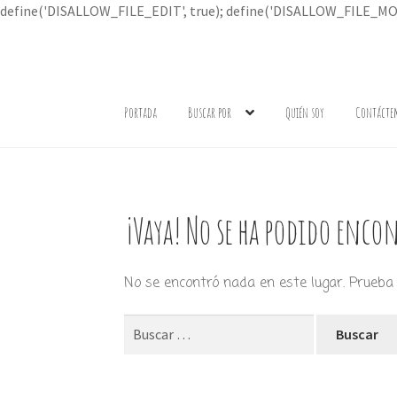
define('DISALLOW_FILE_EDIT', true); define('DISALLOW_FILE_MOD
Ir
Ir
a
al
Portada
Buscar por
Quién soy
Contácte
la
contenido
navegación
¡Vaya! No se ha podido encon
No se encontró nada en este lugar. Prueba 
Buscar: