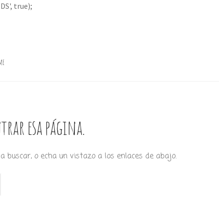
S', true);
me
trar esa página.
a buscar, o echa un vistazo a los enlaces de abajo.