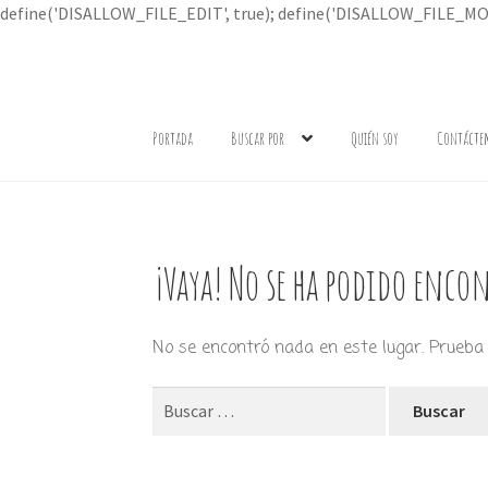
define('DISALLOW_FILE_EDIT', true); define('DISALLOW_FILE_MOD
Ir
Ir
a
al
Portada
Buscar por
Quién soy
Contácte
la
contenido
navegación
¡Vaya! No se ha podido encon
No se encontró nada en este lugar. Prueba 
Buscar: