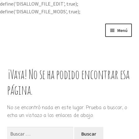
define('DISALLOW_FILE_EDIT', true);
define('DISALLOW_FILE_MODS', true);
Ir
Ir
Menú
a
al
la
contenido
Portada
navegación
Expandi
Buscar por
el
¡Vaya! No se ha podido encontrar esa
menú
Quién soy
hijo
página.
Contácteme
No se encontró nada en este lugar. Prueba a buscar, o
echa un vistazo a los enlaces de abajo.
Buscar: