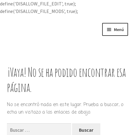
define('DISALLOW_FILE_EDIT', true);
define('DISALLOW_FILE_MODS', true);
Ir
Ir
Menú
a
al
la
contenido
Portada
navegación
Expandi
Buscar por
el
¡Vaya! No se ha podido encontrar esa
menú
Quién soy
hijo
página.
Contácteme
No se encontró nada en este lugar. Prueba a buscar, o
echa un vistazo a los enlaces de abajo.
Buscar: