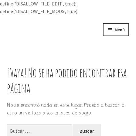
define('DISALLOW_FILE_EDIT', true);
define('DISALLOW_FILE_MODS', true);
Ir
Ir
Menú
a
al
la
contenido
Portada
navegación
Expandi
Buscar por
el
¡Vaya! No se ha podido encontrar esa
menú
Quién soy
hijo
página.
Contácteme
No se encontró nada en este lugar. Prueba a buscar, o
echa un vistazo a los enlaces de abajo.
Buscar: