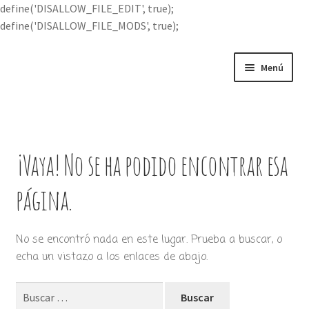
define('DISALLOW_FILE_EDIT', true);
define('DISALLOW_FILE_MODS', true);
Ir
Ir
Menú
a
al
la
contenido
Portada
navegación
Expandi
Buscar por
el
¡Vaya! No se ha podido encontrar esa
menú
Quién soy
hijo
página.
Contácteme
No se encontró nada en este lugar. Prueba a buscar, o
echa un vistazo a los enlaces de abajo.
Buscar: