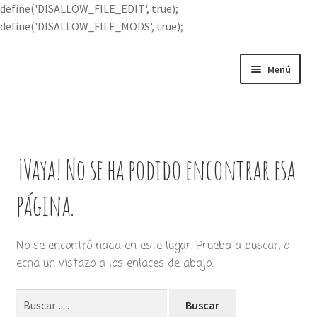
define('DISALLOW_FILE_EDIT', true);
define('DISALLOW_FILE_MODS', true);
Ir
Ir
Menú
a
al
la
contenido
Portada
navegación
Expandi
Buscar por
el
¡Vaya! No se ha podido encontrar esa
menú
Quién soy
hijo
página.
Contácteme
No se encontró nada en este lugar. Prueba a buscar, o
echa un vistazo a los enlaces de abajo.
Buscar: