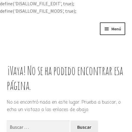
define('DISALLOW_FILE_EDIT', true);
define('DISALLOW_FILE_MODS', true);
Ir
Ir
Menú
a
al
la
contenido
Portada
navegación
Expandi
Buscar por
el
¡Vaya! No se ha podido encontrar esa
menú
Quién soy
hijo
página.
Contácteme
No se encontró nada en este lugar. Prueba a buscar, o
echa un vistazo a los enlaces de abajo.
Buscar: