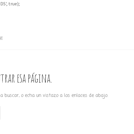
S', true);
me
trar esa página.
a buscar, o echa un vistazo a los enlaces de abajo.