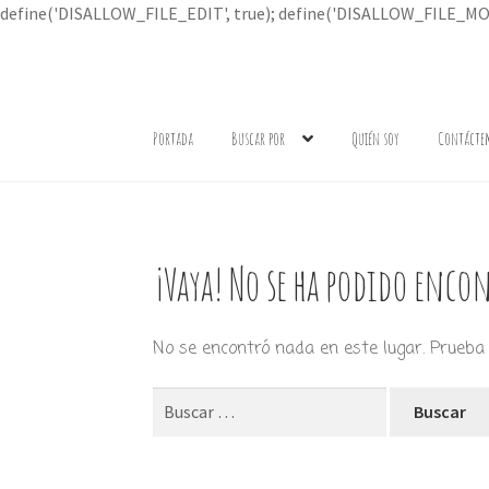
define('DISALLOW_FILE_EDIT', true); define('DISALLOW_FILE_MOD
Ir
Ir
a
al
Portada
Buscar por
Quién soy
Contácte
la
contenido
navegación
¡Vaya! No se ha podido encon
No se encontró nada en este lugar. Prueba 
Buscar: