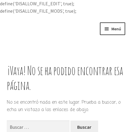
define('DISALLOW_FILE_EDIT', true);
define('DISALLOW_FILE_MODS', true);
Ir
Ir
Menú
a
al
la
contenido
Portada
navegación
Expandi
Buscar por
el
¡Vaya! No se ha podido encontrar esa
menú
Quién soy
hijo
página.
Contácteme
No se encontró nada en este lugar. Prueba a buscar, o
echa un vistazo a los enlaces de abajo.
Buscar: