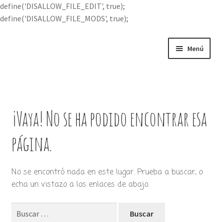
define('DISALLOW_FILE_EDIT', true);
define('DISALLOW_FILE_MODS', true);
Ir
Ir
Menú
a
al
la
contenido
Portada
navegación
Expandi
Buscar por
el
¡Vaya! No se ha podido encontrar esa
menú
Quién soy
hijo
página.
Contácteme
No se encontró nada en este lugar. Prueba a buscar, o
echa un vistazo a los enlaces de abajo.
Buscar: