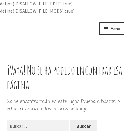
define('DISALLOW_FILE_EDIT', true);
define('DISALLOW_FILE_MODS', true);
Ir
Ir
Menú
a
al
la
contenido
Portada
navegación
Expandi
Buscar por
el
¡Vaya! No se ha podido encontrar esa
menú
Quién soy
hijo
página.
Contácteme
No se encontró nada en este lugar. Prueba a buscar, o
echa un vistazo a los enlaces de abajo.
Buscar: