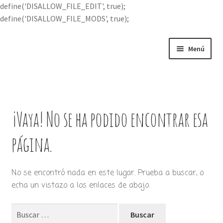
define('DISALLOW_FILE_EDIT', true);
define('DISALLOW_FILE_MODS', true);
Ir
Ir
Menú
a
al
la
contenido
Portada
navegación
Expandi
Buscar por
el
¡Vaya! No se ha podido encontrar esa
menú
Quién soy
hijo
página.
Contácteme
No se encontró nada en este lugar. Prueba a buscar, o
echa un vistazo a los enlaces de abajo.
Buscar: