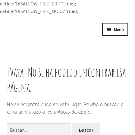
define('DISALLOW_FILE_EDIT', true);
define('DISALLOW_FILE_MODS', true);
Ir
Ir
Menú
a
al
la
contenido
Portada
navegación
Expandi
Buscar por
el
¡Vaya! No se ha podido encontrar esa
menú
Quién soy
hijo
página.
Contácteme
No se encontró nada en este lugar. Prueba a buscar, o
echa un vistazo a los enlaces de abajo.
Buscar: