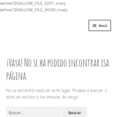
define('DISALLOW_FILE_EDIT', true);
define('DISALLOW_FILE_MODS', true);
Ir
Ir
Menú
a
al
la
contenido
Portada
navegación
Expandi
Buscar por
el
¡Vaya! No se ha podido encontrar esa
menú
Quién soy
hijo
página.
Contácteme
No se encontró nada en este lugar. Prueba a buscar, o
echa un vistazo a los enlaces de abajo.
Buscar: