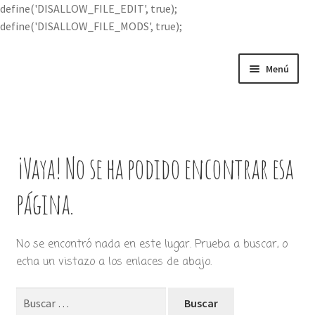
define('DISALLOW_FILE_EDIT', true);
define('DISALLOW_FILE_MODS', true);
Ir
Ir
Menú
a
al
la
contenido
Portada
navegación
Expandi
Buscar por
el
¡Vaya! No se ha podido encontrar esa
menú
Quién soy
hijo
página.
Contácteme
No se encontró nada en este lugar. Prueba a buscar, o
echa un vistazo a los enlaces de abajo.
Buscar: