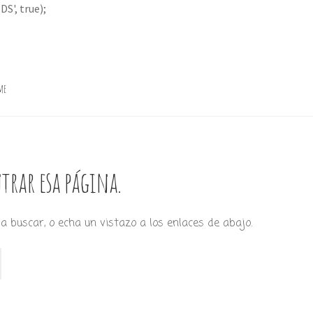
S', true);
me
trar esa página.
a buscar, o echa un vistazo a los enlaces de abajo.