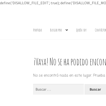
define('DISALLOW_FILE_EDIT', true); define('DISALLOW_FILE_MOD
Ir
Ir
a
al
Portada
Buscar por
Quién soy
Contácte
la
contenido
navegación
¡Vaya! No se ha podido encon
No se encontró nada en este lugar. Prueba 
Buscar: