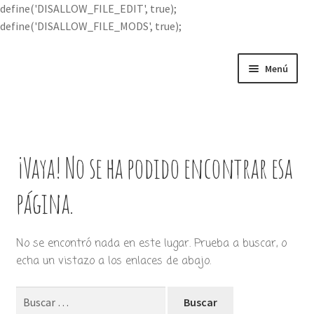
define('DISALLOW_FILE_EDIT', true);
define('DISALLOW_FILE_MODS', true);
Ir
Ir
Menú
a
al
la
contenido
Portada
navegación
Expandi
Buscar por
el
¡Vaya! No se ha podido encontrar esa
menú
Quién soy
hijo
página.
Contácteme
No se encontró nada en este lugar. Prueba a buscar, o
echa un vistazo a los enlaces de abajo.
Buscar: