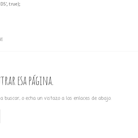
S', true);
me
trar esa página.
a buscar, o echa un vistazo a los enlaces de abajo.