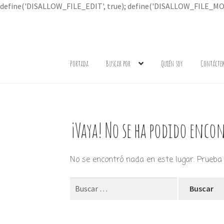
define('DISALLOW_FILE_EDIT', true); define('DISALLOW_FILE_MOD
Ir
Ir
a
al
Portada
Buscar por
Quién soy
Contácte
la
contenido
navegación
¡Vaya! No se ha podido encon
No se encontró nada en este lugar. Prueba 
Buscar: