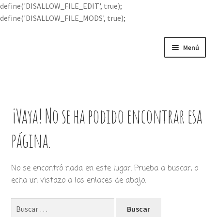
define('DISALLOW_FILE_EDIT', true);
define('DISALLOW_FILE_MODS', true);
Ir
Ir
Menú
a
al
la
contenido
Portada
navegación
Expandi
Buscar por
el
¡Vaya! No se ha podido encontrar esa
menú
Quién soy
hijo
página.
Contácteme
No se encontró nada en este lugar. Prueba a buscar, o
echa un vistazo a los enlaces de abajo.
Buscar: