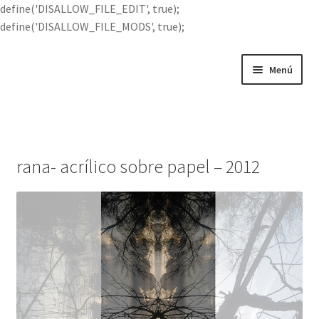
define('DISALLOW_FILE_EDIT', true);
define('DISALLOW_FILE_MODS', true);
Ir
Ir
Menú
a
al
la
contenido
Portada
navegación
Expandi
Buscar por
el
rana- acrílico sobre papel – 2012
menú
Quién soy
hijo
Contácteme