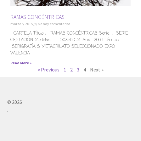
SELECCIÓN OBRA POR ENCARGO
RAMAS CONCÉNTRICAS
obra anterior sobre tabla y lienzo
marzo 5, 2015
No hay comentarios
CARTELA Título : RAMAS CONCÉNTRICAS Serie : SERIE
ILUSTRACIONES
GESTACIÓN Medidas : 50X50 CM. Año : 2004 Técnica :
SERIGRAFÍA S METACRILATO SELECCIONADO EXPO
VALENCIA
Quién soy
Read More »
« Previous
1
2
3
4
Next »
Contácteme
© 2026
.