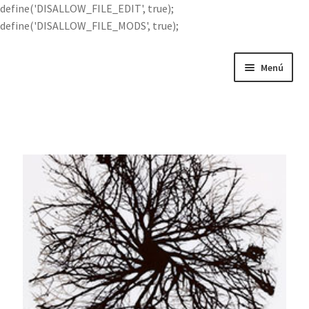
define('DISALLOW_FILE_EDIT', true);
define('DISALLOW_FILE_MODS', true);
Menú
Portada
Buscar por
FOTOMONTAJES
Serigrafía
Metacrilato
TÉCNICA MIXTA SOBRE PAPEL