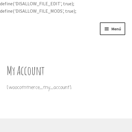
define('DISALLOW_FILE_EDIT', true);
define('DISALLOW_FILE_MODS', true);
Ir
Ir
Menú
a
al
la
contenido
Portada
navegación
Expandi
Buscar por
el
My Account
menú
Quién soy
hijo
[woocommerce_my_account]
Contácteme