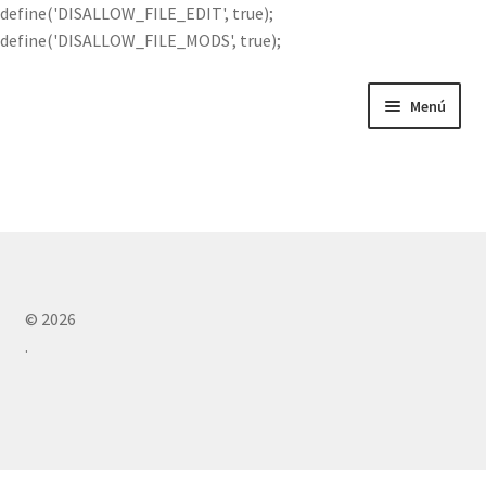
define('DISALLOW_FILE_EDIT', true);
define('DISALLOW_FILE_MODS', true);
Menú
Portada
Buscar por
Quién soy
© 2026
Contácteme
.