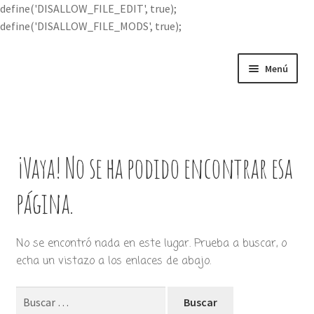
define('DISALLOW_FILE_EDIT', true);
define('DISALLOW_FILE_MODS', true);
Ir
Ir
Menú
a
al
la
contenido
Portada
navegación
Expandi
Buscar por
el
¡Vaya! No se ha podido encontrar esa
menú
Quién soy
hijo
página.
Contácteme
No se encontró nada en este lugar. Prueba a buscar, o
echa un vistazo a los enlaces de abajo.
Buscar: