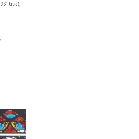
S', true);
me