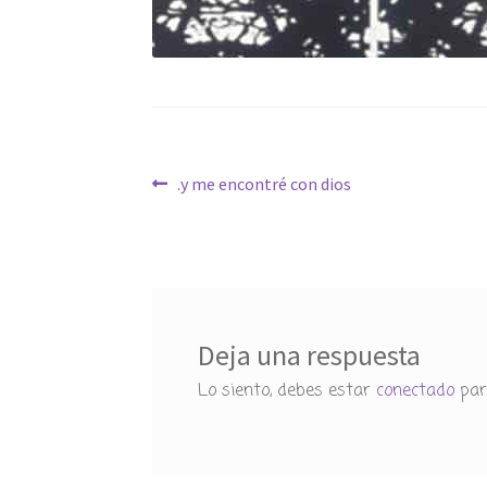
Navegación
Anterior:
.y me encontré con dios
de
entradas
Deja una respuesta
Lo siento, debes estar
conectado
par