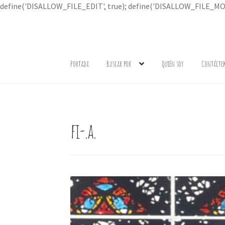
define('DISALLOW_FILE_EDIT', true); define('DISALLOW_FILE_MOD
Ir
Ir
a
al
Portada
Buscar por
Quién soy
Contácte
la
contenido
navegación
fi-.a.