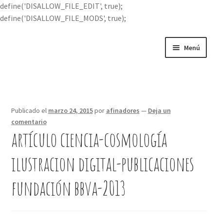
define('DISALLOW_FILE_EDIT', true);
define('DISALLOW_FILE_MODS', true);
Ir
Ir
Menú
a
al
la
contenido
Portada
navegación
Expandi
Buscar por
el
Publicado el
marzo 24, 2015
por
afinadores
—
Deja un
menú
comentario
Quién soy
hijo
artículo ciencia-cosmología
Contácteme
ilustracion digital-publicaciones
fundación bbva-2013