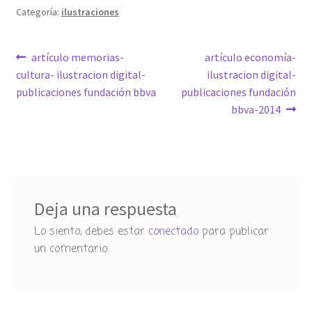
Categoría:
ilustraciones
Navegación
Anterior:
Siguiente:
artículo memorias-
artículo economía-
cultura- ilustracion digital-
ilustracion digital-
de
publicaciones fundación bbva
publicaciones fundación
entradas
bbva-2014
Deja una respuesta
Lo siento, debes estar
conectado
para publicar
un comentario.