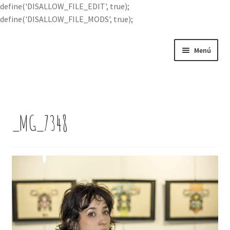
define('DISALLOW_FILE_EDIT', true);
define('DISALLOW_FILE_MODS', true);
Ir
Ir
Menú
a
al
la
contenido
Portada
navegación
Expandi
Buscar por
el
_MG_7348
menú
Quién soy
hijo
Contácteme