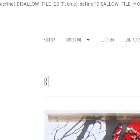
define('DISALLOW_FILE_EDIT', true); define('DISALLOW_FILE_MOD
Ir
Ir
a
al
Portada
Buscar por
Quién soy
Contácte
la
contenido
navegación
b1