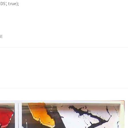
S', true);
me