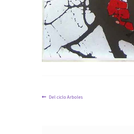
Navegación
Anterior:
Del ciclo Arboles
de
entradas