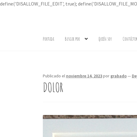
define('DISALLOW_FILE_EDIT', true); define('DISALLOW_FILE_MOD
Ir
Ir
a
al
Portada
Buscar por
Quién soy
Contácte
la
contenido
navegación
Publicado el
noviembre 14, 2023
por
grabado
—
De
DOLOR