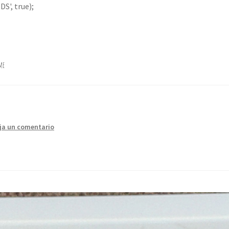
S', true);
me
ja un comentario