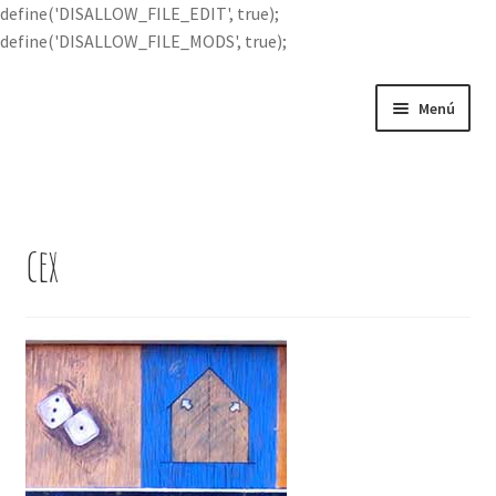
define('DISALLOW_FILE_EDIT', true);
define('DISALLOW_FILE_MODS', true);
Ir
Ir
Menú
a
al
la
contenido
Portada
navegación
Expandi
Buscar por
el
cex
menú
Quién soy
hijo
Contácteme