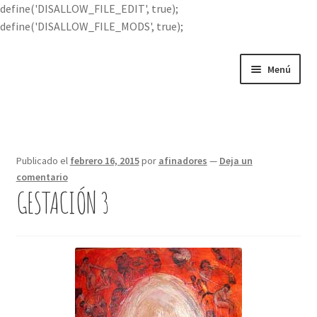
define('DISALLOW_FILE_EDIT', true);
define('DISALLOW_FILE_MODS', true);
Ir
Ir
Menú
a
al
la
contenido
Portada
navegación
Expandi
Buscar por
el
Publicado el
febrero 16, 2015
por
afinadores
—
Deja un
menú
comentario
Quién soy
hijo
GESTACIÓN 3
Contácteme