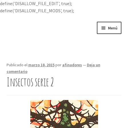
define('DISALLOW_FILE_EDIT', true);
define('DISALLOW_FILE_MODS', true);
Ir
Ir
Menú
a
al
la
contenido
Portada
navegación
Expandi
Buscar por
el
Publicado el
marzo 18, 2015
por
afinadores
—
Deja un
menú
comentario
Quién soy
hijo
Insectos serie 2
Contácteme