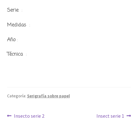
Serie
:
Medidas
:
Año
:
Técnica
:
Categoría:
Serigrafía sobre papel
Navegación
Anterior:
Siguiente:
Insecto serie 2
Insect serie 1
de