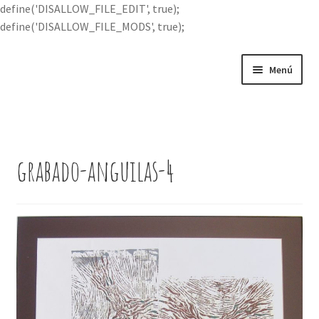
define('DISALLOW_FILE_EDIT', true);
define('DISALLOW_FILE_MODS', true);
Ir
Ir
Menú
a
al
la
contenido
Portada
navegación
Expandi
Buscar por
el
grabado-anguilas-4
menú
Quién soy
hijo
Contácteme