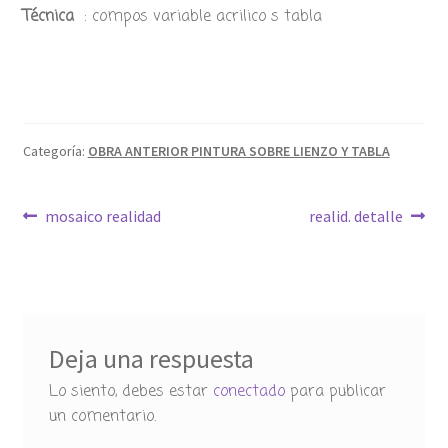
Técnica
: compos variable acrilico s tabla
Categoría:
OBRA ANTERIOR PINTURA SOBRE LIENZO Y TABLA
Navegación
Anterior:
Siguiente:
mosaico realidad
realid. detalle
de
entradas
Deja una respuesta
Lo siento, debes estar
conectado
para publicar
un comentario.