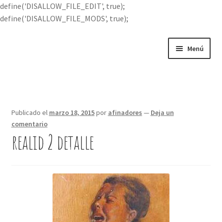
define('DISALLOW_FILE_EDIT', true);
define('DISALLOW_FILE_MODS', true);
Ir
Ir
Menú
a
al
la
contenido
Portada
navegación
Expandi
Buscar por
el
Publicado el
marzo 18, 2015
por
afinadores
—
Deja un
menú
comentario
Quién soy
hijo
realid 2 detalle
Contácteme