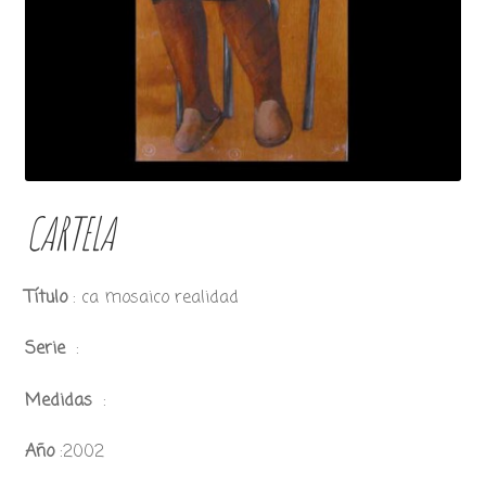
CARTELA
Título
: ca mosaico realidad
Serie
:
Medidas
:
Año
:2002