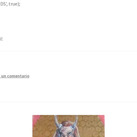
S', true);
me
a un comentario