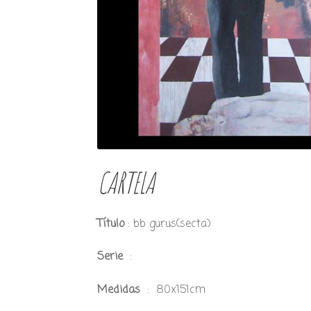
CARTELA
Título
: bb gurus(secta)
Serie
:
Medidas
: 80x151cm