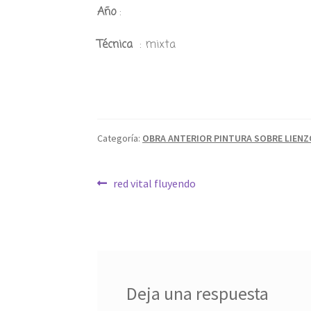
Año
:
Técnica
: mixta
Categoría:
OBRA ANTERIOR PINTURA SOBRE LIENZ
Navegación
Anterior:
red vital fluyendo
de
entradas
Deja una respuesta