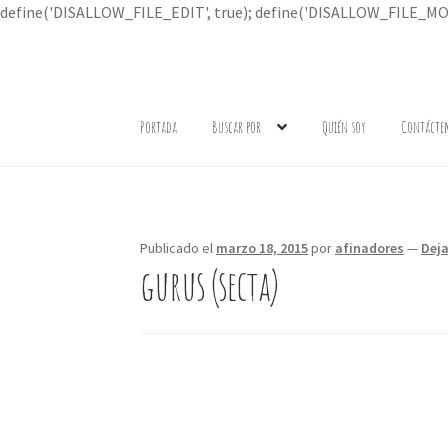
define('DISALLOW_FILE_EDIT', true); define('DISALLOW_FILE_MOD
Ir
Ir
a
al
Portada
Buscar por
Quién soy
Contácte
la
contenido
navegación
Publicado el
marzo 18, 2015
por
afinadores
—
Dej
gurus (secta)