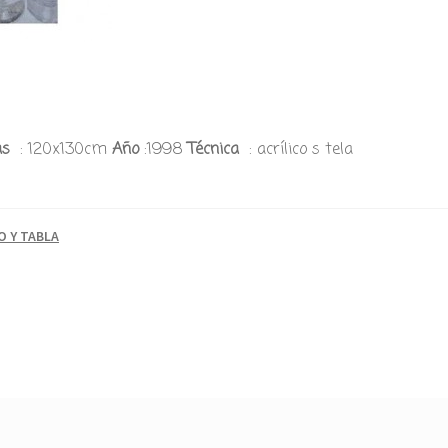
as
: 120x130cm
Año
:1998
Técnica
: acrílico s tela
O Y TABLA