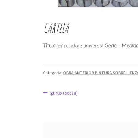
CARTELA
Título
:bf reciclaje universal
Serie
:
Medid
Categoría:
OBRA ANTERIOR PINTURA SOBRE LIENZ
Navegación
Anterior:
gurus (secta)
de
entradas