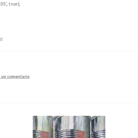
S', true);
me
a un comentario