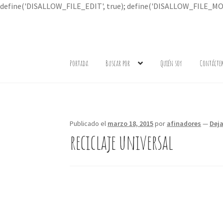
define('DISALLOW_FILE_EDIT', true); define('DISALLOW_FILE_MOD
Ir
Ir
a
al
Portada
Buscar por
Quién soy
Contácte
la
contenido
navegación
Publicado el
marzo 18, 2015
por
afinadores
—
Dej
reciclaje universal